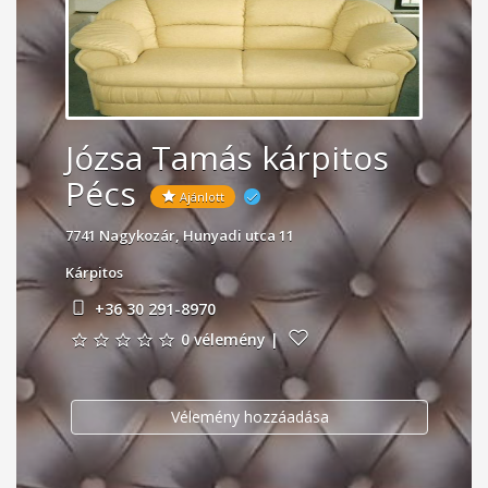
Józsa Tamás kárpitos
Pécs
Ajánlott
7741 Nagykozár, Hunyadi utca 11
Kárpitos
+36 30 291-8970
0 vélemény
|
Vélemény hozzáadása