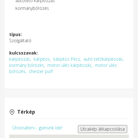
autótető kárpitozás
kormánybőrözés
típus:
Szolgáltató
kulcsszavak:
kárpitozás,
kárpitos,
kárpitos Pécs,
autó tetőkárpitozás,
kormány bőrözés,
motor ülés kárpitozás,
motor ülés
bőrözés,
chester puff
Térkép
Útvonalterv - gyerünk ide!