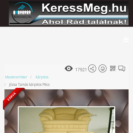
17921
Mesterember
Kárpitos
Józsa Tamás kárpitos Pécs
ZÁRVA