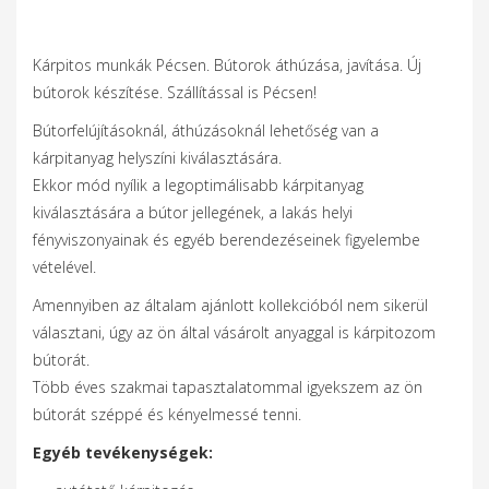
Kárpitos munkák Pécsen. Bútorok áthúzása, javítása. Új
bútorok készítése. Szállítással is Pécsen!
Bútorfelújításoknál, áthúzásoknál lehetőség van a
kárpitanyag helyszíni kiválasztására.
Ekkor mód nyílik a legoptimálisabb kárpitanyag
kiválasztására a bútor jellegének, a lakás helyi
fényviszonyainak és egyéb berendezéseinek figyelembe
vételével.
Amennyiben az általam ajánlott kollekcióból nem sikerül
választani, úgy az ön által vásárolt anyaggal is kárpitozom
bútorát.
Több éves szakmai tapasztalatommal igyekszem az ön
bútorát széppé és kényelmessé tenni.
Egyéb tevékenységek: