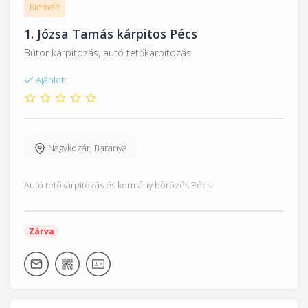
Kiemelt
1.
Józsa Tamás kárpitos Pécs
Bútor kárpitozás, autó tetőkárpitozás
Ajánlott
Nagykozár
,
Baranya
Autó tetőkárpitozás és kormány bőrözés Pécs
Zárva