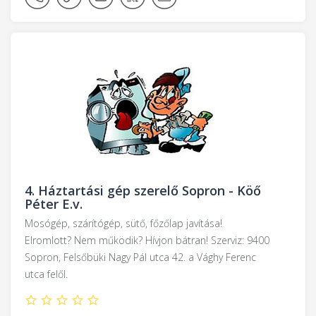
4.
Háztartási gép szerelő Sopron - Köő
Péter E.v.
Mosógép, szárítógép, sütő, főzőlap javítása!
Elromlott? Nem működik? Hívjon bátran! Szerviz: 9400
Sopron, Felsőbüki Nagy Pál utca 42. a Vághy Ferenc
utca felől.