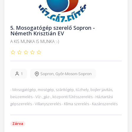
5.
Mosogatógép szerelő Sopron -
Németh Krisztián EV
A KIS MUNKA IS MUNKA :-)
1
Sopron
,
Győr-Moson-Sopron
- Mosogatógép, mosógép, szárítógép, tűzhely, bojler javítás,
beüzemelés - Víz-, gáz-, központi fűtésszerelés - Háztartási
gépszerelés - Villanyszerelés - Klíma szerelés - Kazánszerelés
Zárva