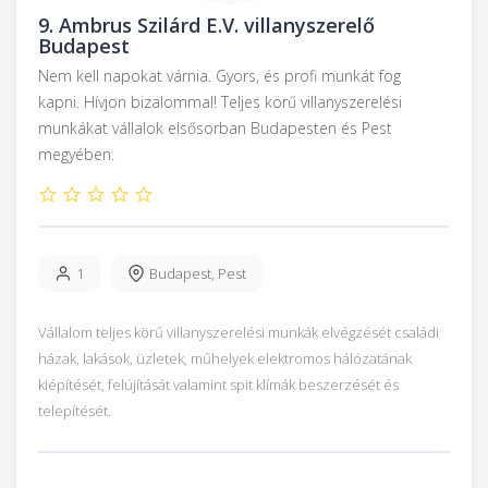
9.
Ambrus Szilárd E.V. villanyszerelő
Budapest
Nem kell napokat várnia. Gyors, és profi munkát fog
kapni. Hívjon bizalommal! Teljes körű villanyszerelési
munkákat vállalok elsősorban Budapesten és Pest
megyében.
1
Budapest
,
Pest
Vállalom teljes körű villanyszerelési munkák elvégzését családi
házak, lakások, üzletek, műhelyek elektromos hálózatának
kiépítését, felújítását valamint spit klímák beszerzését és
telepítését.