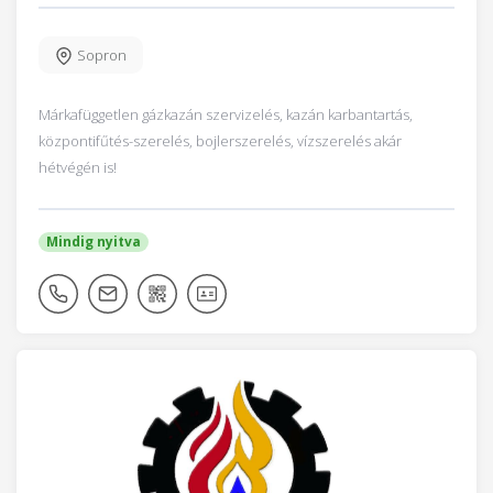
Sopron
Márkafüggetlen gázkazán szervizelés, kazán karbantartás,
központifűtés-szerelés, bojlerszerelés, vízszerelés akár
hétvégén is!
Mindig nyitva