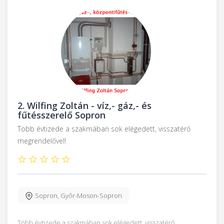
2.
Wilfing Zoltán - víz,- gáz,- és
fűtésszerelő Sopron
Több évtizede a szakmában sok elégedett, visszatérő
megrendelővel!
Sopron
,
Győr-Moson-Sopron
Több évtizede a szakmában sok elégedett, visszatérő