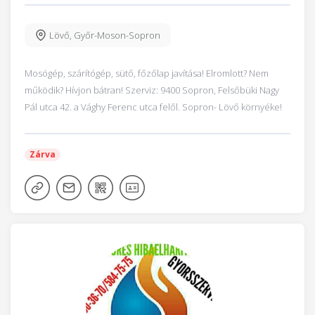
Lövő
,
Győr-Moson-Sopron
Mosógép, szárítógép, sütő, főzőlap javítása! Elromlott? Nem
működik? Hívjon bátran! Szerviz: 9400 Sopron, Felsőbüki Nagy
Pál utca 42. a Vághy Ferenc utca felől. Sopron- Lövő környéke!
Zárva