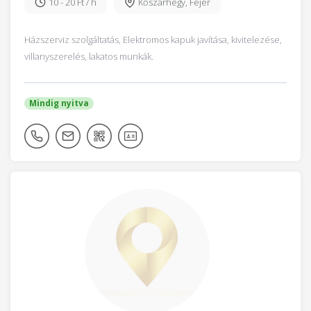
10 - 20 Ft / h
Kőszárhegy
,
Fejér
Házszerviz szolgáltatás, Elektromos kapuk javítása, kivitelezése,
villanyszerelés, lakatos munkák.
Mindig nyitva