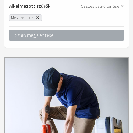
Alkalmazott szűrők
Összes szűrő törlése
Mesterember
Szűrő megjelenítése