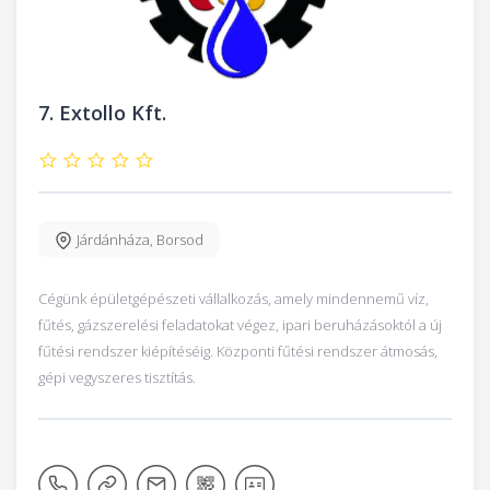
7.
Extollo Kft.
Járdánháza
,
Borsod
Cégünk épületgépészeti vállalkozás, amely mindennemű víz,
fűtés, gázszerelési feladatokat végez, ipari beruházásoktól a új
fűtési rendszer kiépítéséig. Központi fűtési rendszer átmosás,
gépi vegyszeres tisztítás.