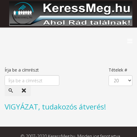
Írja be a címrészt
Tételek #
VIGYÁZAT, tudakozós átverés!
© 2007-2020 KeressMeg.hu. Minden jog fenntartva.