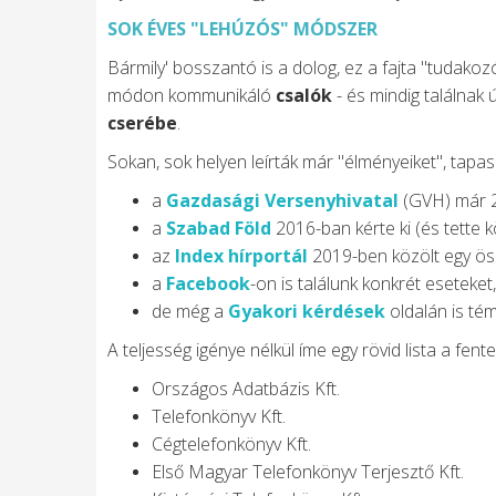
SOK ÉVES "LEHÚZÓS" MÓDSZER
Bármily' bosszantó is a dolog, ez a fajta "tudako
módon kommunikáló
csalók
- és mindig találnak 
cserébe
.
Sokan, sok helyen leírták már "élményeiket", tapas
a
Gazdasági Versenyhivatal
(GVH) már 20
a
Szabad Föld
2016-ban kérte ki (és tette
az
Index hírportál
2019-ben közölt egy össz
a
Facebook
-on is találunk konkrét eseteket,
de még a
Gyakori kérdések
oldalán is tém
A teljesség igénye nélkül íme egy rövid lista a fente
Országos Adatbázis Kft.
Telefonkönyv Kft.
Cégtelefonkönyv Kft.
Első Magyar Telefonkönyv Terjesztő Kft.