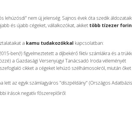
zós lehúzósdi" nem új jelenség. Sajnos évek óta szedik áldozatai
újabb és újabb cégeket, vállalkozókat, akiket
több tízezer fori
ztalataikat a
kamu tudakozókkal
kapcsolatban:
15-ben(!) figyelmeztetett a díjbekérő fiktív számlákra és a trük
 közzé) a Gazdasági Versenyügyi Tanácsadó Iroda véleményét
efoglaló cikket a cégeket lehúzó szélhámosokról, miután őket is
a lett az egyik számlagyáros "díszpéldány" (Országos Adatbázis 
bbi írások negatív főszereplőiről: