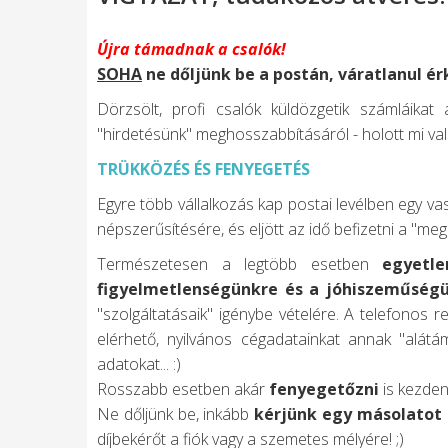
Újra támadnak a csalók!
SOHA
ne dőljünk be a postán, váratlanul é
Dörzsölt, profi csalók küldözgetik számláikat á
"hirdetésünk" meghosszabbításáról - holott mi v
TRÜKKÖZÉS ÉS FENYEGETÉS
Egyre több vállalkozás kap postai levélben egy v
népszerűsítésére, és eljött az idő befizetni a "me
Természetesen a legtöbb esetben
egyetl
figyelmetlenségünkre és a jóhiszeműség
"szolgáltatásaik" igénybe vételére. A telefonos 
elérhető, nyilvános cégadatainkat annak "alát
adatokat... :)
Rosszabb esetben akár
fenyegetőzni
is kezden
Ne dőljünk be, inkább
kérjünk egy másolatot
díjbekérőt a fiók vagy a szemetes mélyére! ;)