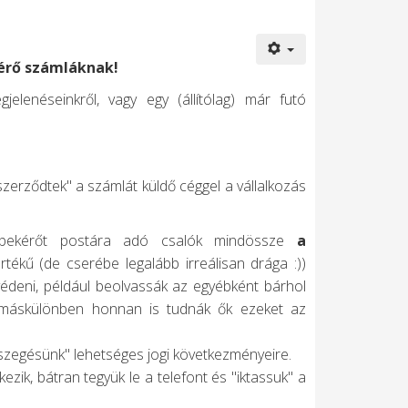
kérő számláknak!
gjelenéseinkről, vagy egy (állítólag) már futó
erződtek" a számlát küldő céggel a vállalkozás
díjbekérőt postára adó csalók mindössze
a
ékű (de cserébe legalább irreálisan drága :))
édeni, például beolvassák az egyébként bárhol
k, máskülönben honnan is tudnák ők ezeket az
sszegésünk" lehetséges jogi következményeire.
ezik, bátran tegyük le a telefont és "iktassuk" a