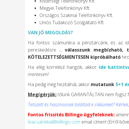
Kistérségi Telefonkönyv Kft.
Megyei Telefonkönyv Kft.
Országos Szakmai Telefonkönyv Kft.
Uniós Tudakozó Szolgáltató Kft.
VAN JÓ MEGOLDÁS?
Ha fontos számunkra a pénztárcánk, és az időn
pereskedésre -,
válasszunk megbízható, 
KÖTELEZETTSÉGMENTESEN kipróbálható
hir
Ha elég korrektül hangzik, akkor
ide kattintv
mentesen!
Ha pedig még hezitálnál, akkor
mutatunk
5+1 é
Megígérjük:
tőlünk GARANTÁLTAN nem fogsz fiktí
Tetszett és hasznosnak találtad e cikkünket? Kérle
Fontos frissítés Billingo ügyfeleknek:
amenn
leacsalokkal@billingo.com
email címen! (Erről bő