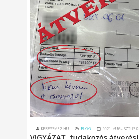
KERESSMEG.HU
BLOG
2021. AUGUSZTUS 0
VIGYÁZAT, tudakozós átverés!