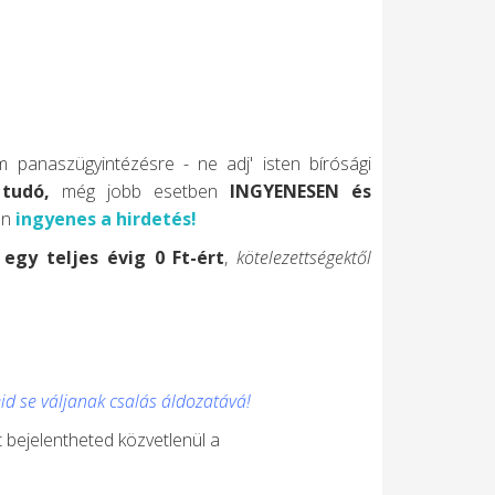
 panaszügyintézésre - ne adj' isten bírósági
 tudó,
még jobb esetben
INGYENESEN és
en
ingyenes a hirdetés!
t
egy teljes évig 0 Ft-ért
,
kötelezettségektől
id se váljanak csalás áldozatává!
 bejelentheted közvetlenül a