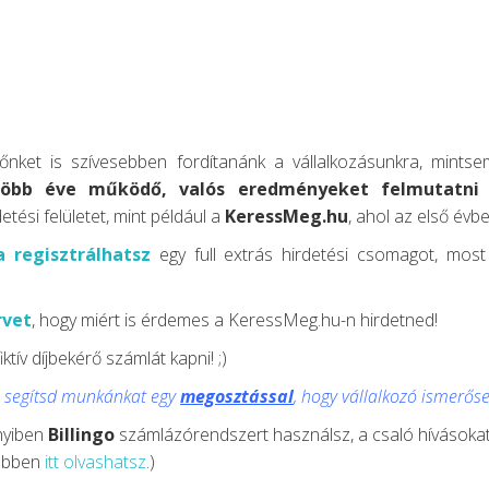
ket is szívesebben fordítanánk a vállalkozásunkra, mintsem
több éve működő, valós eredményeket felmutatni
detési felületet, mint például a
KeressMeg.hu
, ahol az első évb
a regisztrálhatsz
egy full extrás hirdetési csomagot, mos
rvet
, hogy miért is érdemes a KeressMeg.hu-n hirdetned!
v díjbekérő számlát kapni! ;)
k, segítsd munkánkat egy
megosztással
, hogy vállalkozó ismerőse
yiben
Billingo
számlázórendszert használsz, a csaló hívásokat
vebben
itt olvashatsz
.)