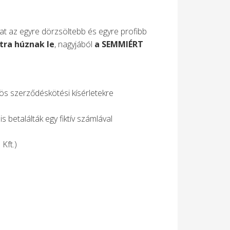
kat az egyre dörzsöltebb és egyre profibb
ntra húznak le
, nagyjából
a SEMMIÉRT
kös szerződéskötési kísérletekre
 betalálták egy fiktív számlával
Kft.)