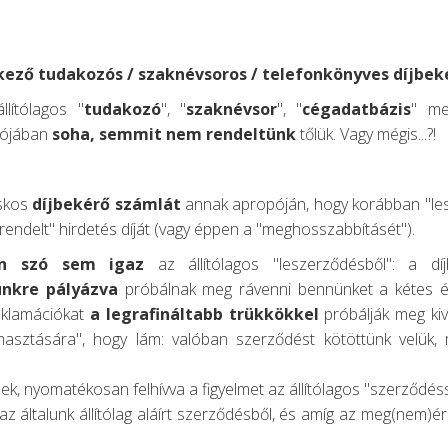
rkező tudakozós / szaknévsoros / telefonkönyves díjbe
llítólagos "
tudakozó
", "
szaknévsor
", "
cégadatbázis
" me
alójában
soha, semmit nem rendeltünk
tőlük. Vagy mégis...?!
askos
díjbekérő számlát
annak apropóján, hogy korábban "lesz
grendelt" hirdetés díját (vagy éppen a "meghosszabbításét").
en szó sem igaz
az állítólagos "leszerződésből": a 
ünkre
pályázva
próbálnak meg rávenni bennünket a kétes ért
reklamációkat
a legrafináltabb trükkökkel
próbálják meg kiv
ámasztására", hogy lám: valóban szerződést kötöttünk velü
ek, nyomatékosan felhívva a figyelmet az állítólagos "szerződé
az általunk állítólag aláírt szerződésből, és amíg az meg(nem)érk