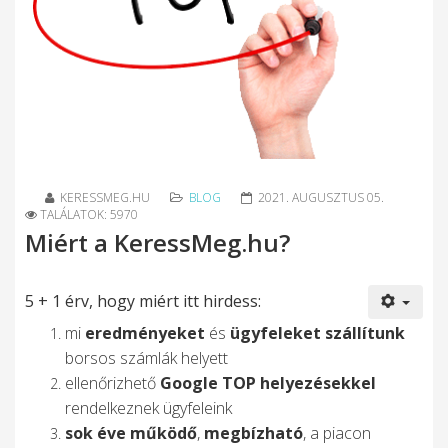
KERESSMEG.HU
BLOG
2021. AUGUSZTUS 05.
TALÁLATOK: 5970
Miért a KeressMeg.hu?
5 + 1 érv, hogy miért itt hirdess:
mi
eredményeket
és
ügyfeleket szállítunk
borsos számlák helyett
ellenőrizhető
Google TOP helyezésekkel
rendelkeznek ügyfeleink
sok éve működő
,
megbízható
, a piacon