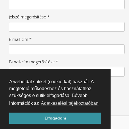
Jelszó megerősítése
*
E-mail-cím
*
E-mail-cím megerősítése
*
A weboldal sütiket (cookie-kat) használ. A
Ellenőrző kód
*
megfelelő működéshez és használathoz
szükséges e sütik elfogadása. Bővebb
Regisztrálás
Mégse
információk az
Adatkezelési tájékoztatóban
Elfogadom
© 2007-2020 KeressMeg.hu. Minden jog fenntartva.