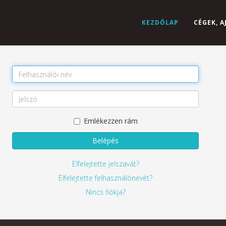
KEZDŐLAP
CÉGEK, 
Emlékezzen rám
Belépés
Elfelejtette jelszavát?
Elfelejtette felhasználónevét?
Nincs fiókja?