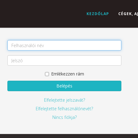
KEZDŐLAP
CÉGEK, 
Emlékezzen rám
Belépés
Elfelejtette jelszavát?
Elfelejtette felhasználónevét?
Nincs fiókja?