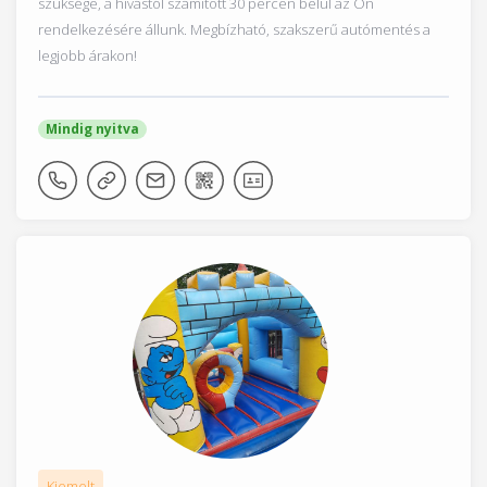
szüksége, a hívástól számított 30 percen belül az Ön
rendelkezésére állunk. Megbízható, szakszerű autómentés a
legjobb árakon!
Mindig nyitva
Kiemelt