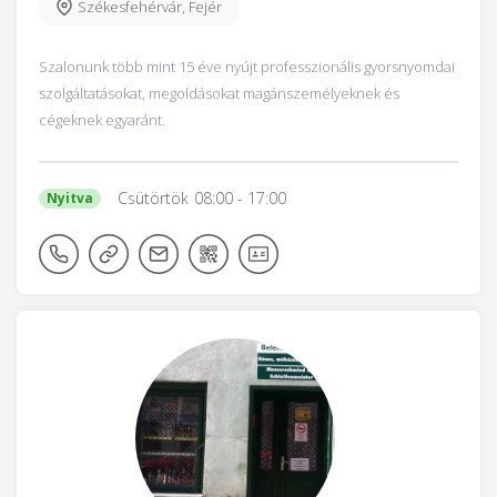
Székesfehérvár
,
Fejér
Szalonunk több mint 15 éve nyújt professzionális gyorsnyomdai
szolgáltatásokat, megoldásokat magánszemélyeknek és
cégeknek egyaránt.
Csütörtök
08:00
- 17:00
Nyitva