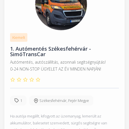
Kiemelt
1.
Autómentés Székesfehérvár -
SimóTransCar
Autómentés, autószállítás, azonnali segítségnyújtás!
0-24 NON-STOP ÜGYELET AZ ÉV MINDEN NAPJÁN!
1
Székesfehérvár
,
Fejér Megye
Ha autója megállt, kifogyott az üzemanyag, lemerült az
akkumulátor, balesetet szenvedett, sürgős segítségre van