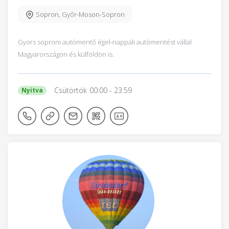
Sopron
,
Győr-Moson-Sopron
Gyors soproni autómentő éjjel-nappali autómentést vállal
Magyarországon és külföldön is.
Csütörtök
00:00
- 23:59
Nyitva