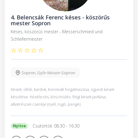
4.
Belencsák Ferenc késes - köszörűs
mester Sopron
Késes, köszörűs mester - Messerschmied und
Schleifermeister
Sopron
,
Győr-Moson-Sopron
Kések, ollók, kardok, borotvák forgalmazása, egyedi kések
készítése. Késélezés, köszörülés. Régi kések javítása,
alkatrészek cseréje (nyél, rugó, penge).
Csütörtök
08:30
- 16:30
Nyitva