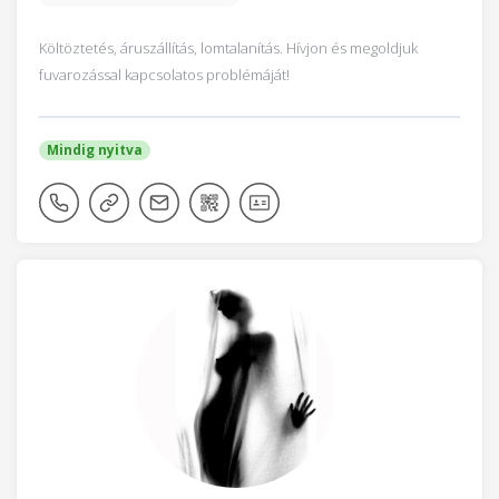
Költöztetés, áruszállítás, lomtalanítás. Hívjon és megoldjuk
fuvarozással kapcsolatos problémáját!
Mindig nyitva