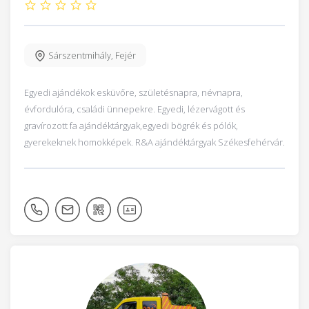
Sárszentmihály
,
Fejér
Egyedi ajándékok esküvőre, születésnapra, névnapra,
évfordulóra, családi ünnepekre. Egyedi, lézervágott és
gravírozott fa ajándéktárgyak,egyedi bögrék és pólók,
gyerekeknek homokképek. R&A ajándéktárgyak Székesfehérvár.