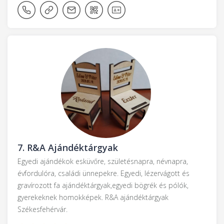
7.
R&A Ajándéktárgyak
Egyedi ajándékok esküvőre, születésnapra, névnapra,
évfordulóra, családi ünnepekre. Egyedi, lézervágott és
gravírozott fa ajándéktárgyak,egyedi bögrék és pólók,
gyerekeknek homokképek. R&A ajándéktárgyak
Székesfehérvár.