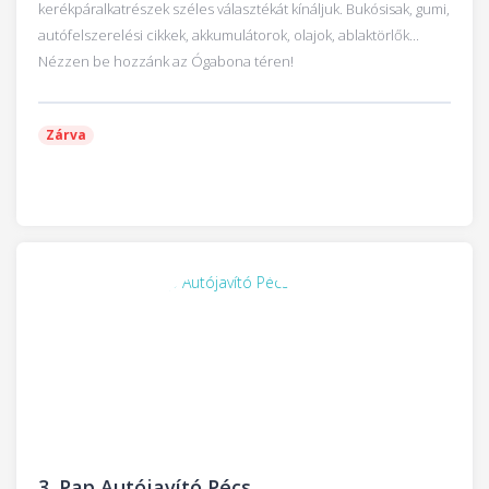
kerékpáralkatrészek széles választékát kínáljuk. Bukósisak, gumi,
autófelszerelési cikkek, akkumulátorok, olajok, ablaktörlők...
Nézzen be hozzánk az Ógabona téren!
Zárva
3.
Pap Autójavító Pécs