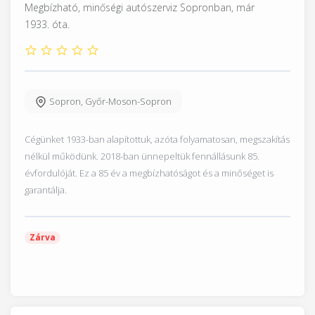
Megbízható, minőségi autószerviz Sopronban, már
1933. óta.
Sopron
,
Győr-Moson-Sopron
Cégünket 1933-ban alapítottuk, azóta folyamatosan, megszakítás
nélkül működünk. 2018-ban ünnepeltük fennállásunk 85.
évfordulóját. Ez a 85 év a megbízhatóságot és a minőséget is
garantálja.
Zárva