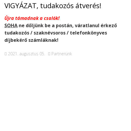
VIGYÁZAT, tudakozós átverés!
Újra támadnak a csalók!
SOHA
ne dőljünk be a postán, váratlanul érkező
tudakozós / szaknévsoros / telefonkönyves
díjbekérő számláknak!
2021. augusztus 05.
Partnerünk