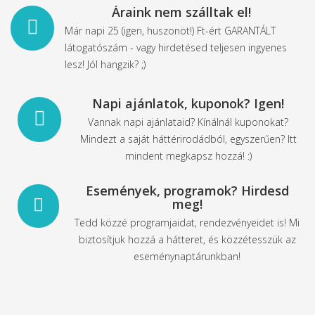
Áraink nem szálltak el!
Már napi 25 (igen, huszonöt!) Ft-ért GARANTÁLT
látogatószám - vagy hirdetésed teljesen ingyenes
lesz! Jól hangzik? ;)
Napi ajánlatok, kuponok? Igen!
Vannak napi ajánlataid? Kínálnál kuponokat?
Mindezt a saját háttérirodádból, egyszerűen? Itt
mindent megkapsz hozzá! :)
Események, programok? Hirdesd
meg!
Tedd közzé programjaidat, rendezvényeidet is! Mi
biztosítjuk hozzá a hátteret, és közzétesszük az
eseménynaptárunkban!