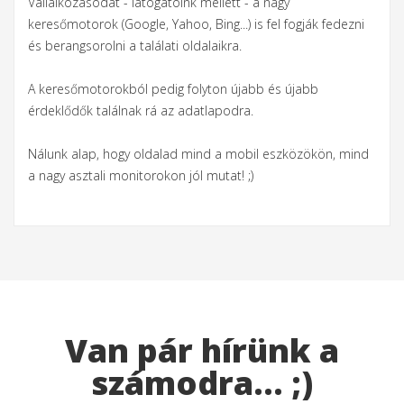
Vállalkozásodat - látogatóink mellett - a nagy
keresőmotorok (Google, Yahoo, Bing...) is fel fogják fedezni
és berangsorolni a találati oldalaikra.
A keresőmotorokból pedig folyton újabb és újabb
érdeklődők találnak rá az adatlapodra.
Nálunk alap, hogy oldalad mind a mobil eszközökön, mind
a nagy asztali monitorokon jól mutat! ;)
Van pár hírünk a
számodra... ;)