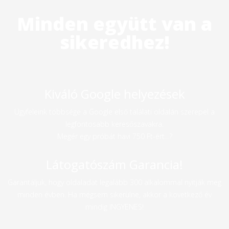
Minden együtt van a
sikeredhez!
Kiváló Google helyezések
Ügyfeleink többsége a Google első találati oldalán szerepel a
legfontosabb keresőszavakra.
Megér egy próbát havi 750 Ft-ért...?
Látogatószám Garancia!
Garantáljuk, hogy oldaladat legalább 300 alkalommal nyitják meg
minden évben. Ha mégsem sikerülne, akkor a következő év
mindig INGYENES!