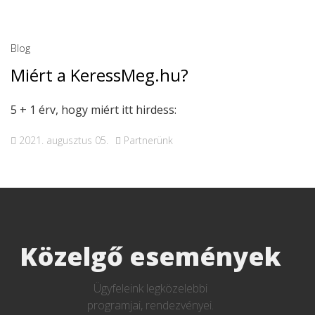
Blog
Miért a KeressMeg.hu?
5 + 1 érv, hogy miért itt hirdess:
2021. augusztus 05.
Partnerünk
Közelgő események
Ügyfeleink legközelebbi
programjai, rendezvényei.