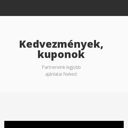
Kedvezmények,
kuponok
Partnereink legjobb
ajánlatai Neked: