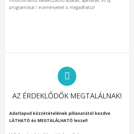
módosíthatod vállalkozásod adatait, ajánlatait, és új
programokat / eseményeket is megadhatsz!
AZ ÉRDEKLŐDŐK MEGTALÁLNAK!
Adatlapod közzétételének pillanatától kezdve
LÁTHATÓ és MEGTALÁLHATÓ leszel!