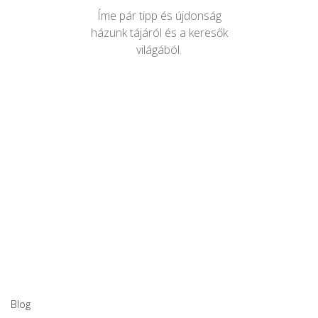
Íme pár tipp és újdonság
házunk tájáról és a keresők
világából.
Blog