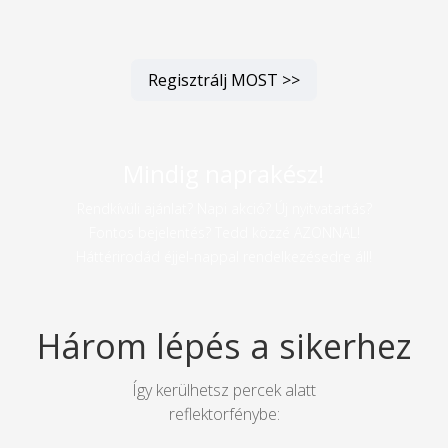
Regisztrálj MOST >>
Mindig naprakész!
Rendkívüli ajánlat? Napi akció? Új nyitvatartás?
Fontos bejelentés? Tedd közzé AZONNAL!
Háttérirodád éjjel-nappal rendelkezésedre áll!
Három lépés a sikerhez
Így kerülhetsz percek alatt
reflektorfénybe: